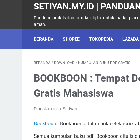
SETIYAN.MY.ID | PANDUAN
Panduan praktis dan tutorial digital untuk marketplace
aman.
BERANDA
SHOPEE
TOKOPEDIA
LAZADA
BERANDA
/
DOWNLOAD
/
KUMPULAN BUKU PDF GRATIS
BOOKBOON : Tempat Do
Gratis Mahasiswa
Diposkan oleh: Setiyan
Bookboon
- Bookboon adalah buku elektronik ata
Semua kumpulan buku pdf Bookboon ditulis oleh 