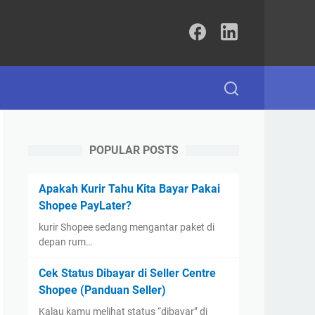
POPULAR POSTS
Apakah Kurir Tahu Kita Bayar Pakai
Shopee PayLater?
kurir Shopee sedang mengantar paket di
depan rum…
Cek Status Dibayar di Seller Centre
Shopee (Panduan Seller)
Kalau kamu melihat status “dibayar” di