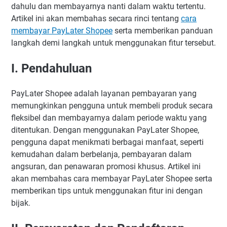
dahulu dan membayarnya nanti dalam waktu tertentu.
Melengkapi informasi pribadi
Artikel ini akan membahas secara rinci tentang
cara
Verifikasi identitas
membayar PayLater Shopee
serta memberikan panduan
III. Menggunakan PayLater Shopee
langkah demi langkah untuk menggunakan fitur tersebut.
A. Aktivasi PayLater Shopee
I. Pendahuluan
B. Memilih metode pembayaran PayLater Shopee
C. Melakukan pembelian dengan PayLater Shopee
PayLater Shopee adalah layanan pembayaran yang
IV. Membayar Tagihan PayLater Shopee
memungkinkan pengguna untuk membeli produk secara
A. Pilihan pembayaran tagihan PayLater Shopee
fleksibel dan membayarnya dalam periode waktu yang
B. Mengatur jadwal pembayaran
ditentukan. Dengan menggunakan PayLater Shopee,
pengguna dapat menikmati berbagai manfaat, seperti
C. Konsekuensi gagal membayar tagihan
kemudahan dalam berbelanja, pembayaran dalam
V. Tips Menggunakan PayLater Shopee dengan Bijak
angsuran, dan penawaran promosi khusus. Artikel ini
A. Menyusun anggaran belanja
akan membahas cara membayar PayLater Shopee serta
B. Memahami batas kredit
memberikan tips untuk menggunakan fitur ini dengan
C. Membayar tagihan tepat waktu
bijak.
D. Menghindari pembelian impulsif