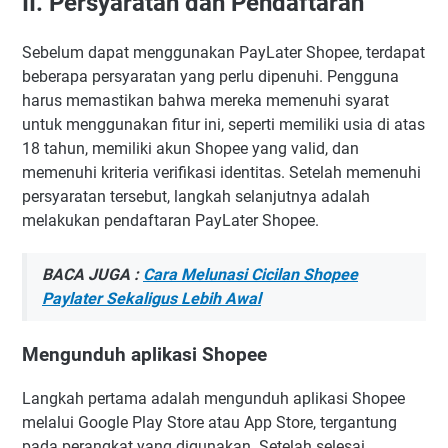
II. Persyaratan dan Pendaftaran
E. Memantau transaksi dan tagihan
VI. Keamanan dan Privasi Pengguna PayLater Shopee
Sebelum dapat menggunakan PayLater Shopee, terdapat
A. Sistem keamanan PayLater Shopee
beberapa persyaratan yang perlu dipenuhi. Pengguna
B. Perlindungan data pribadi
harus memastikan bahwa mereka memenuhi syarat
C. Melaporkan kejadian penipuan atau pelanggaran
untuk menggunakan fitur ini, seperti memiliki usia di atas
18 tahun, memiliki akun Shopee yang valid, dan
VII. Keuntungan dan Kerugian Menggunakan PayLater
memenuhi kriteria verifikasi identitas. Setelah memenuhi
Shopee
persyaratan tersebut, langkah selanjutnya adalah
A. Keuntungan menggunakan PayLater Shopee
melakukan pendaftaran PayLater Shopee.
B. Kerugian menggunakan PayLater Shopee
VIII. Kesimpulan
BACA JUGA :
Cara Melunasi Cicilan Shopee
Pertanyaan Yang Sering Ditanyakan
Paylater Sekaligus Lebih Awal
Shopee PayLater dibayar lewat apa?
Gimana cara bayar PayLater?
Mengunduh aplikasi Shopee
Kapan tagihan SPayLater keluar?
Langkah pertama adalah mengunduh aplikasi Shopee
Apakah bisa SPayLater dilunasi?
melalui Google Play Store atau App Store, tergantung
Apakah SPayLater ada bunganya?
pada perangkat yang digunakan. Setelah selesai