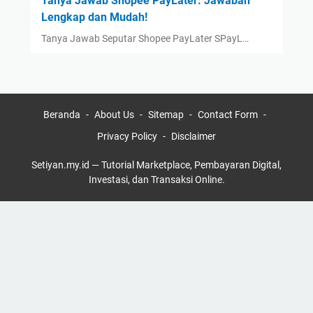
Tanya Jawab Shopee PayLater: Jawaban
Lengkap dan Mudah!
Tanya Jawab Seputar Shopee PayLater SPayL…
Beranda
About Us
Sitemap
Contact Form
Privacy Policy
Disclaimer
Setiyan.my.id — Tutorial Marketplace, Pembayaran Digital,
Investasi, dan Transaksi Online.