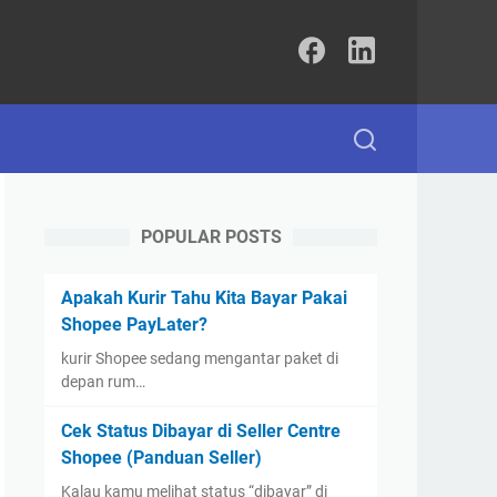
POPULAR POSTS
Apakah Kurir Tahu Kita Bayar Pakai
Shopee PayLater?
kurir Shopee sedang mengantar paket di
depan rum…
Cek Status Dibayar di Seller Centre
Shopee (Panduan Seller)
Kalau kamu melihat status “dibayar” di