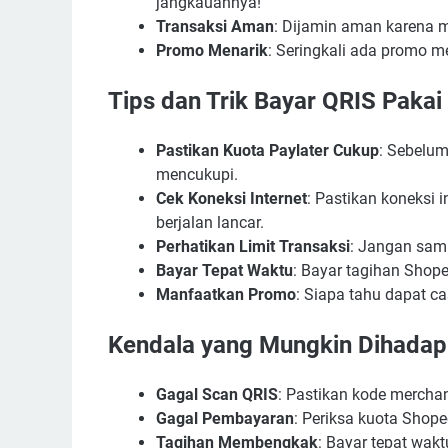
jangkauannya!
Transaksi Aman
: Dijamin aman karena 
Promo Menarik
: Seringkali ada promo 
Tips dan Trik Bayar QRIS Pakai
Pastikan Kuota Paylater Cukup
: Sebelum
mencukupi.
Cek Koneksi Internet
: Pastikan koneksi 
berjalan lancar.
Perhatikan Limit Transaksi
: Jangan samp
Bayar Tepat Waktu
: Bayar tagihan Shope
Manfaatkan Promo
: Siapa tahu dapat c
Kendala yang Mungkin Dihadapi
Gagal Scan QRIS
: Pastikan kode merchant
Gagal Pembayaran
: Periksa kuota Shopee
Tagihan Membengkak
: Bayar tepat wak