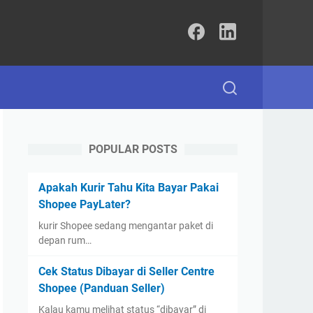
POPULAR POSTS
Apakah Kurir Tahu Kita Bayar Pakai
Shopee PayLater?
kurir Shopee sedang mengantar paket di
depan rum…
Cek Status Dibayar di Seller Centre
Shopee (Panduan Seller)
Kalau kamu melihat status “dibayar” di