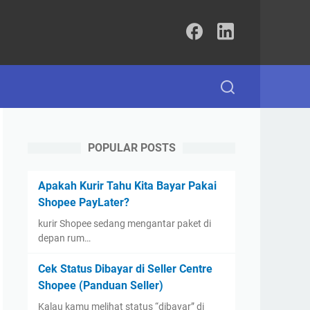
POPULAR POSTS
Apakah Kurir Tahu Kita Bayar Pakai
Shopee PayLater?
kurir Shopee sedang mengantar paket di
depan rum…
Cek Status Dibayar di Seller Centre
Shopee (Panduan Seller)
Kalau kamu melihat status “dibayar” di